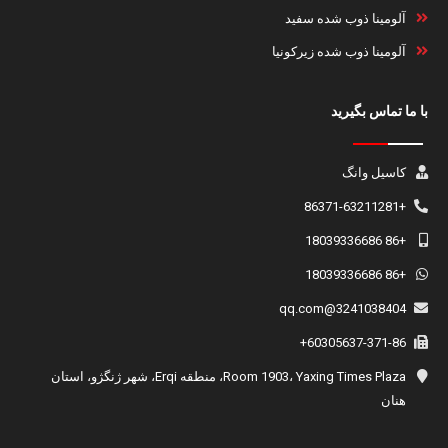
آلومینا ذوب شده سفید
آلومینا ذوب شده زیرکونیا
با ما تماس بگیرید
کاسیل وانگ
+86371-63211281
+86 18039336686
+86 18039336686
3241038404@qq.com
60305637-371-86+
Room 1903، Yaxing Times Plaza، منطقه Erqi، شهر ژنگژو، استان
هنان