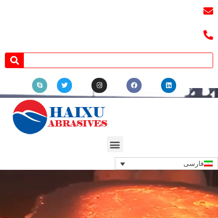
ایمیل:
3241038404@qq.com
تلفن: +8618039336686
فارسی