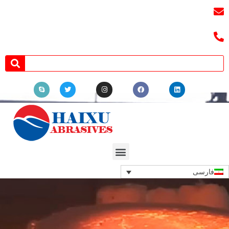
ایمیل:
3241038404@qq.com
تلفن: +8618039336686
فارسی