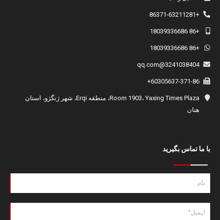
+86371-63211281
+86 18039336686
+86 18039336686
3241038404@qq.com
60305637-371-86+
Room 1903، Yaxing Times Plaza، منطقه Erqi، شهر ژنگژو، استان
هنان
با ما تماس بگیرید