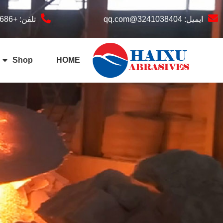
ایمیل:
3241038404@qq.com
تلفن: +8618039336686
Shop
HOME